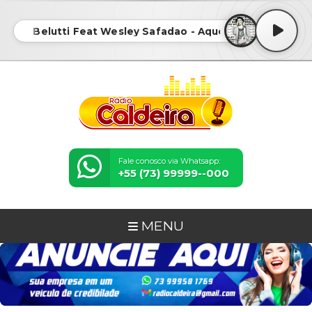
cos e Belutti Feat Wesley Safadao - Aquele 1 • Marcos e 
Fale conosco via Whatsapp:
+55 (73) 99999--000
MENU